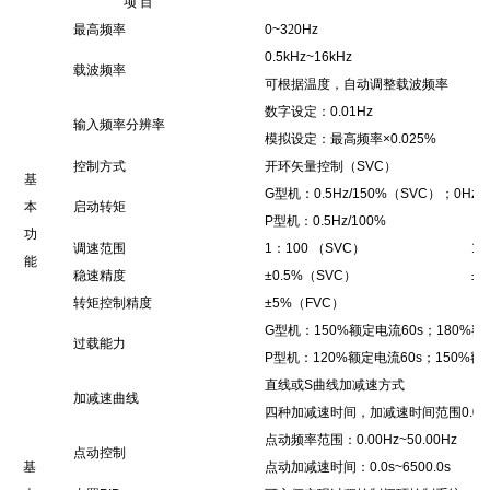
项
目
最高频率
0~3
2
0Hz
0.5kHz~16kHz
载波频率
可根据温度，自动调整载波频率
数字设定：
0.01Hz
输入频率分辨率
模拟设定：最高频率
×0.025%
控制方式
开环矢量控制（
SVC
）
基
G
型机：
0.5Hz/150%
（
SVC
）；
0Hz/
本
启动转矩
P
型机：
0.5Hz/100%
功
调速范围
1
：
100
（
SVC
）
1
能
稳速精度
±0.5%
（
SVC
）
±0
转矩控制精度
±5%
（
FVC
）
G
型机：
150%
额定电流
60s
；
180%
额
过载能力
P
型机：
120%
额定电流
60s
；
150%
额
直线或
S
曲线加减速方式
加减速曲线
四种加减速时间，加减速时间范围
0.0
s
点动频率范围：
0.00Hz~50.00Hz
点动控制
基
点动加减速时间：
0.0s~6500.0s