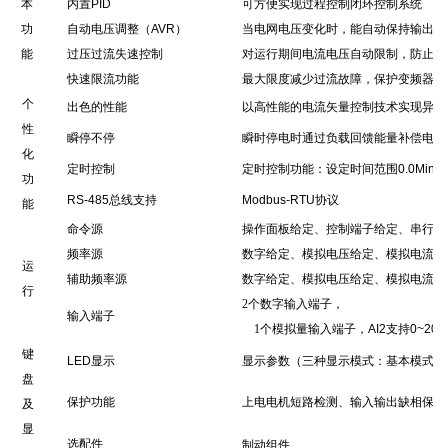
本
内置
PID
可方便实现过程控制闭环控制系统
功
自动电压调整（
AVR
）
当电网电压变化时，能自动保持输出电
能
过压过流失速控制
对运行期间电流电压自动限制，防止频
快速限流功能
最大限度减
少
过流故障，保护变频器正
个
出色的性能
以高性能的电流矢量控制技术实现异步
性
瞬停不停
瞬时停电时通过负载回馈能量补偿电压
化
定时控制
定时控制功能：设定时间范围
0.0Min~
功
RS-485
总线支持
Modbus-RTU
协议
能
命令源
操作面板给定、控制端子给定、串行通
频率源
数字给定、模拟电压给定、模拟电流给
运
辅助频率源
数字给定、模拟电压给定、模拟电流给
行
2
个数字输入端子，
输入端子
1
个模拟量输入端子，
AI2
支持
0~20
键
LED
显示
显示参数（三种显示模式：基本模式、
盘
保护功能
上电电机短路检测、输入输出缺相保护
及
显
选配件
制动组件