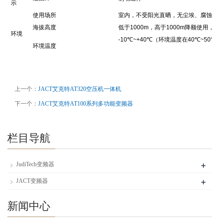
示
使用场所
室内，不受阳光直晒，无尘埃、腐蚀性
海拔高度
低于
1000m
，高于
1000m
降额使用，
环境
-10
℃
~+40
℃
（环境温度在
40
℃
~50
℃
环境温度
上一个：
JACT艾克特AT320空压机一体机
下一个：
JACT艾克特AT100系列多功能变频器
栏目导航
+
JudiTech变频器
+
JACT变频器
新闻中心