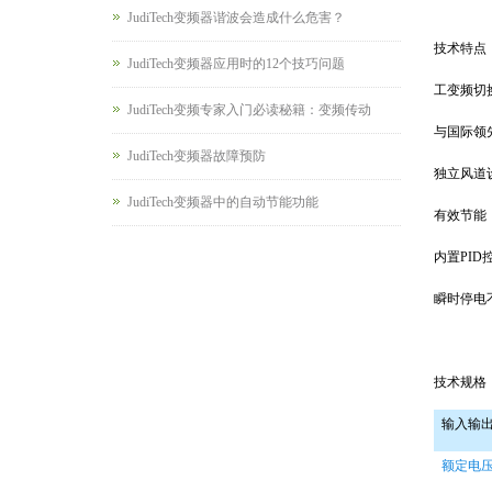
JudiTech变频器谐波会造成什么危害？
技术特点
JudiTech变频器应用时的12个技巧问题
工变频切
JudiTech变频专家入门必读秘籍：变频传动
与国际领
JudiTech变频器故障预防
独立风道
JudiTech变频器中的自动节能功能
有效节能
内置
PID
瞬时停电
技术规格
输入输
额定电