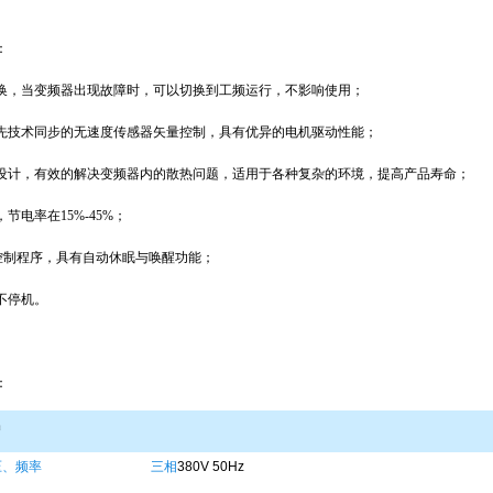
：
换，当变频器出现故障时，可以切换到工频运行，不影响使用；
先技术同步的无速度传感器矢量控制，具有优异的电机驱动性能；
设计，有效的解决变频器内的散热问题，适用于各种复杂的环境，提高产品寿命；
，节电率在
15%-45%
；
控制程序，具有自动休眠与唤醒功能；
不停机。
：
出
压、频率
三相
380V 50Hz