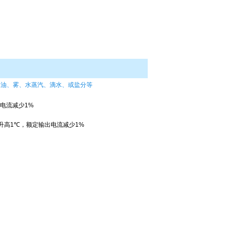
、油、雾、水蒸汽、滴水、或盐分等
电流减少
1%
升高
1
℃
，额定输出电流减少
1%