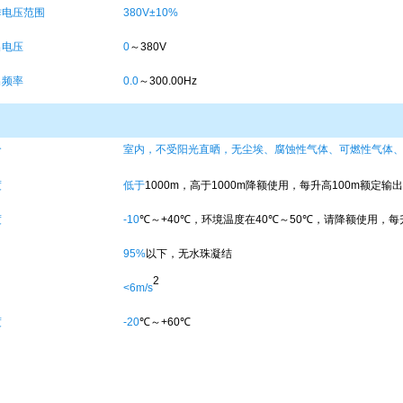
作电压范围
380V±10%
出电压
0
～
380V
出频率
0.0
～
300.00Hz
合
室内，不受阳光直晒，无尘埃、腐蚀性气体、可燃性气体
度
低于
1000m
，高于
1000m
降额使用，每升高
100m
额定输出
度
-10
℃
～
+40
℃
，环境温度在
40
℃
～
50
℃
，请降额使用，每
95%
以下，无水珠凝结
2
<6m/s
度
-20
℃
～
+60
℃