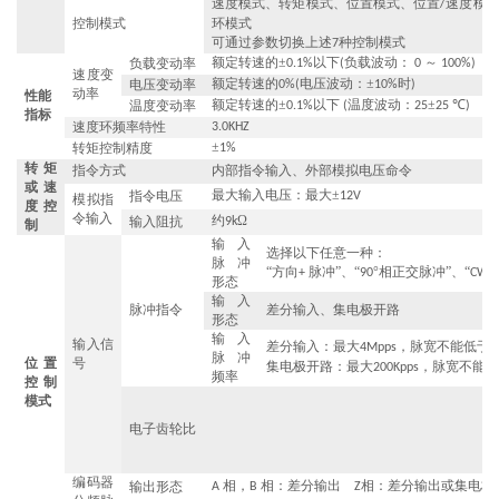
速度模式、转矩模式、位置模式、位置
速度模
/
控制模式
环模式
可通过参数切换上述
种控制模式
7
额定转速的±
以下
负载波动：
～
负载变动率
0.1%
(
0
100%)
速度变
额定转速的
电压波动：±
时
电压变动率
0%(
10%
)
动率
性能
额定转速的±
以下
温度波动：
±
℃
温度变动率
0.1%
(
25
25
)
指标
速度环频率特性
3.0KHZ
±
转矩控制精度
1%
转矩
指令方式
内部指令输入、外部模拟电压命令
或速
最大输入电压：最大±
指令电压
12V
模拟指
度控
令输入
约
Ω
输入阻抗
9k
制
输入
选择以下任意一种：
脉冲
“方向
脉冲”、“
°相正交脉冲”、“
+
90
CW+
形态
输入
脉冲指令
差分输入、集电极开路
形态
输入
输入信
差分输入：最大
，脉宽不能低于
4Mpps
0
脉冲
位置
号
集电极开路：最大
，脉宽不能低
200Kpps
频率
控制
模式
电子齿轮比
编码器
相，
相：差分输出
相：差分输出或集电极
输出形态
A
B
Z