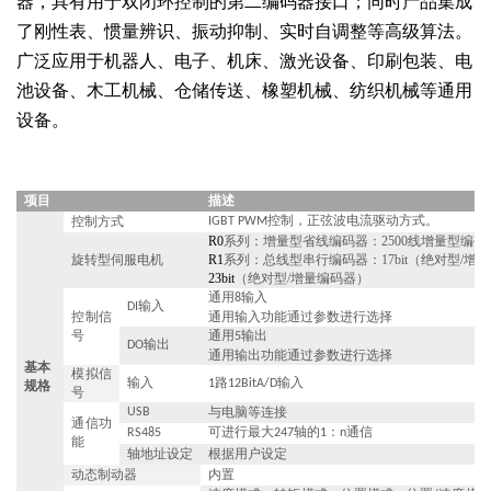
器，具有用于双闭环控制的第二编码器接口；同时产品集成
了刚性表、惯量辨识、振动抑制、实时自调整等高级算法。
广泛应用于机器人、电子、机床、激光设备、印刷包装、电
池设备、木工机械、仓储传送、橡塑机械、纺织机械等通用
设备。
项目
描述
控制，正弦波电流驱动方式。
控制方式
IGBT PWM
R0
系列：增量型省线编码器：2500线增量型编码
旋转型伺服电机
R1
系列：总线型串行编码器：17bit（绝对型/增
23bit
（绝对型/增量编码器）
通用
输入
8
输入
DI
控制信
通用输入功能通过参数进行选择
号
通用
输出
5
输出
DO
通用输出功能通过参数进行选择
基本
模拟信
输入
路
输入
1
12BitA/D
规格
号
与电脑等连接
USB
通信功
可进行最大
轴的
：
通信
RS485
247
1
n
能
轴地址设定
根据用户设定
动态制动器
内置