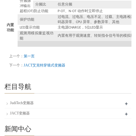
分频脉
分频比
任意分频
冲输出
超程
防止功能
、
动作时立即停止
(OT)
P-OT
N-OT
过电流、过电压、电压不足、过载、主电路检测
保护功能
码器异常、
异常、参数异常、其他
CPU
内置
显示功能
主电源
，
位
显示
LED
CHARGE
5
LED
功能
观测用模拟量监视功
内置有用于观测速度、转矩指令信号等的模拟量
能
上一个：
第一页
下一个：
JACT艾克特穿墙式变频器
栏目导航
+
JudiTech变频器
+
JACT变频器
新闻中心