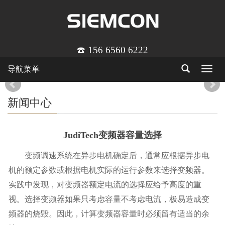
☎️ 156 6560 6222
导航菜单
Toggle
navigat
新闻中心
JudiTech变频器容量选择
变频调速系统在异步电机确定后，通常应根据异步电
机的额定参数或根据电机实际的运行参数来选择变频器。
实践中发现，对变频器额定电流的选择应给予高度的重
视。选择变频器如果只考虑容量不考虑电流，极易造成变
频器的烧毁。因此，计算变频器容量时必须留有适当的余