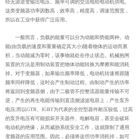
经无源逆变输出电压、频率可调的交流电给电动机供电。
这类变频器功率因数高，效率高，精度高，调速范围宽，
所以在工业中获得广泛应用。
一般而言，负载的能量可以分为动能和势能两种。动
能(由负载的速度和重量确定其大小)随着物体的运动而累
积，当动能减为零时，该事物就处在停止状态。机械抱闸
装置的方法是用制动装置把物体动能转换为摩擦和能消耗
掉。对于变频器，如果输出频率降低，电动机转速将跟随
频率同样降低，这时会产生制动过程。由制动产生的功率
将返回到变频器侧，由于二极管不控整流器能量传输不可
逆，产生的再生电能传输到直流侧滤波电容上，产生泵升
电压;而以GTR、IGBT为代表的全控型器件耐压较低，过高
的泵升电压有可能损坏开关器件、电解电容，甚至会破坏
电动机的绝缘，从而威胁系统安全工作，这就限制了通用
变频器的应用范围。因此，必须将这些功率消耗掉，如可