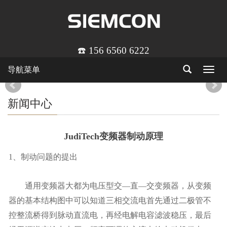
☎️ 156 6560 6222
导航菜单
Toggle
navigat
新闻中心
JudiTech变频器制动原理
1、制动问题的提出
通用变频器大都为电压型交—直—交变频器，从变频
器的基本结构图中可以知道三相交流电首先通过二极管不
控整流桥得到脉动直流电，再经电解电容滤波稳压，最后