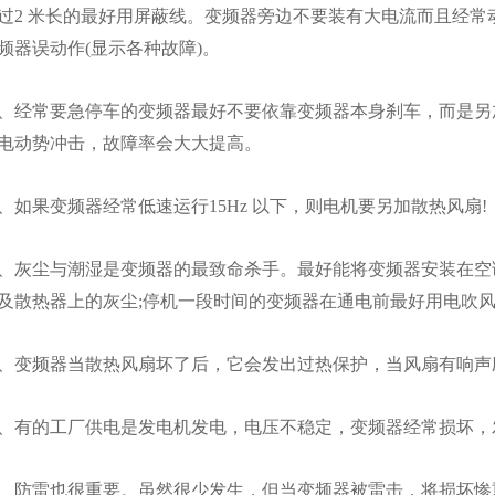
过2 米长的最好用屏蔽线。变频器旁边不要装有大电流而且经
频器误动作(显示各种故障)。
常要急停车的变频器最好不要依靠变频器本身刹车，而是另加
电动势冲击，故障率会大大提高。
果变频器经常低速运行15Hz 以下，则电机要另加散热风扇!
尘与潮湿是变频器的最致命杀手。最好能将变频器安装在空调
及散热器上的灰尘;停机一段时间的变频器在通电前最好用电吹
频器当散热风扇坏了后，它会发出过热保护，当风扇有响声
的工厂供电是发电机发电，电压不稳定，变频器经常损坏，
雷也很重要。虽然很少发生，但当变频器被雷击，将损坏惨重