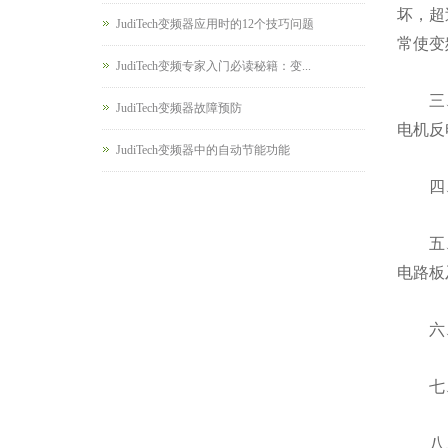
坏，超
JudiTech变频器应用时的12个技巧问题
常使变
JudiTech变频专家入门必读秘籍：变...
三、经
JudiTech变频器故障预防
电机反
JudiTech变频器中的自动节能功能
四、如
五、灰
电路板
六、变
七、有
八、防