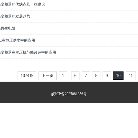
Tech变频器的优缺点及一些建议
Tech变频器的发展趋势
ech再生电阻
LC在恒压供水中的应用
Tech变频器在空压机节能改造中的应用
1374条
上一页
1
6
7
8
9
10
11
..
皖ICP备2025081856号